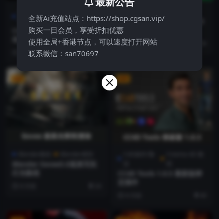
最新公告
Cinema 4D 教
Redshift 教
Blender教程
Patreon
全新Ai充值站点：https://shop.cgsan.vip/
程
程
Blender未来科技实景合成/I
购买一日会员，享受折扣优惠
an Hubert
C4D RS 工业设计产品分享课
程
使用全局+香港节点，可以速度打开网站
8 月前
36
7 月前
联系微信：san70697
30
VIP
VIP
Blender教程
Blender模型
C4D插件/预
Cinema 4D 教
Blender Eevee5.0逼真写实
设
程
灯光教程
CC4D Tools 1.0.5 最新版绑
定插件
8 月前
24
8 月前
40