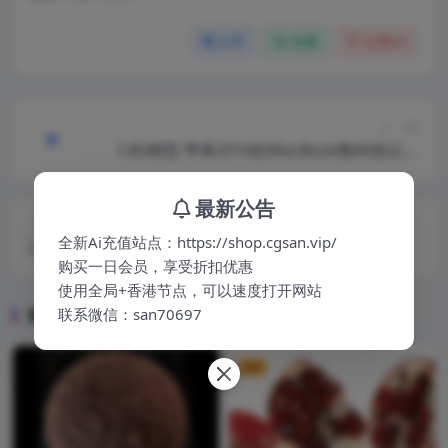
分享
收藏
点赞(
0
)
上一篇
C4D模型 苹果2016款MacBook数码笔记本
电脑【模型】【高级群】
最新公告
下一篇
全新Ai充值站点：https://shop.cgsan.vip/
C4D模型 灯模型 工业灯光【模型】
购买一日会员，享受折扣优惠
使用全局+香港节点，可以速度打开网站
相关文章
联系微信：san70697
VIP