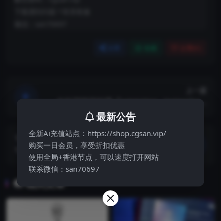
下载遇到问题？联系客服
微信：san70697
分享
收藏
点赞(
0
)
上一篇
木纹ZB笔刷贴图【artstation - Jeetendra S
harma - ZBrush - Wood Surface Vol. 1】
最新公告
全新Ai充值站点：https://shop.cgsan.vip/
下一篇
购买一日会员，享受折扣优惠
100个岩石笔刷alpha【artstation - Alpha
使用全局+香港节点，可以速度打开网站
House - 100 Rock Alpha】
联系微信：san70697
相关文章