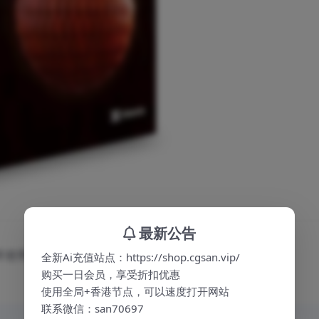
最新公告
正常使用。
全新Ai充值站点：https://shop.cgsan.vip/
购买一日会员，享受折扣优惠
使用全局+香港节点，可以速度打开网站
联系微信：san70697