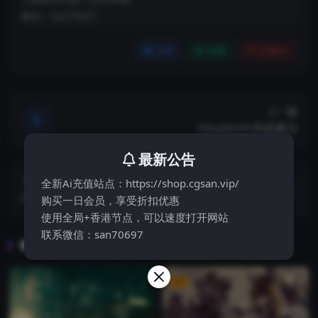
微信：san70697
分享
收藏
点赞(
0
)
上一篇
Houdini中高级魔法
最新公告
下一篇
全新Ai充值站点：https://shop.cgsan.vip/
ZBrush人头雕刻笔刷【Follygon's Brushe
购买一日会员，享受折扣优惠
s】
使用全局+香港节点，可以速度打开网站
联系微信：san70697
相关文章
VIP