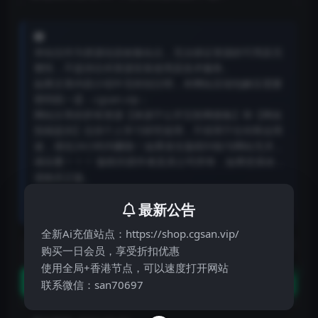
本站仅作为资源信息收集站点，无法保证资源的可用及完
整性，不提供任何资源安装使用及技术服务。
如果文章内容介绍中无特别注明，本网站压缩包解压需要
密码统一是：cgsan.vip；
网站分享的所有资源【来源于公开互联网搜集】和【网友
投稿提供】仅供个人学习研究使用，不得用于任何商业用
途，请在24小时内删除！如果发生版权纠纷与网站无关，
请自重！！！ 版权归原作者及其公司所有，如果您喜欢，
请购买正版。
如果网站为您的学习提供了便利和帮助，您可以自愿赞助
最新公告
网站的服务器，人工和维护等网站成本支出
全新Ai充值站点：https://shop.cgsan.vip/
免费下载
下载
购买一日会员，享受折扣优惠
使用全局+香港节点，可以速度打开网站
立即下载
密码
联系微信：san70697