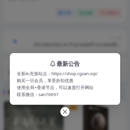
分享
收藏
点赞(
0
)
上一篇
Introduction to ProcreateProcreate简介
【教程】
最新公告
下一篇
PS游戏贴图纹理的绘制制作【教程】
全新Ai充值站点：https://shop.cgsan.vip/
购买一日会员，享受折扣优惠
使用全局+香港节点，可以速度打开网站
相关文章
联系微信：san70697
VIP