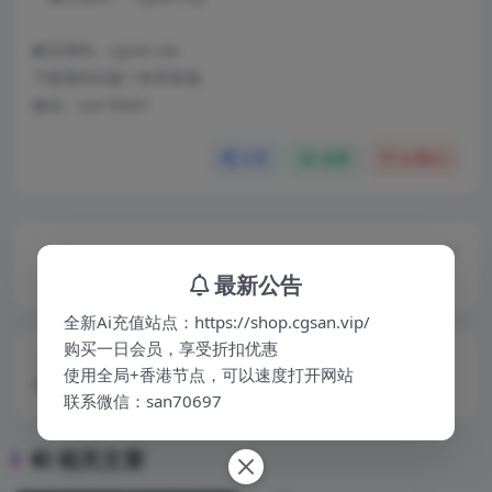
解压密码：cgsan.vip
下载遇到问题？联系客服
微信：san70697
分享
收藏
点赞(
0
)
上一篇
Houdini程序化小场景教程【L-Systems an
最新公告
d instancing】
全新Ai充值站点：https://shop.cgsan.vip/
购买一日会员，享受折扣优惠
下一篇
使用全局+香港节点，可以速度打开网站
150个4K 12K 绿色庄园照片素材
联系微信：san70697
相关文章