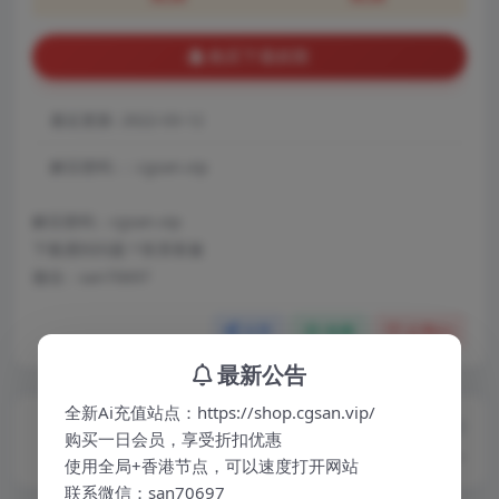
购买下载权限
最近更新:
2022-03-12
解压密码：:
cgsan.vip
解压密码：cgsan.vip
下载遇到问题？联系客服
微信：san70697
分享
收藏
点赞(
0
)
最新公告
全新Ai充值站点：https://shop.cgsan.vip/
上一篇
购买一日会员，享受折扣优惠
Blender和SP制作室内场景渲染【Lynda - Bl
使用全局+香港节点，可以速度打开网站
ender and Substance Painter Architectur
联系微信：san70697