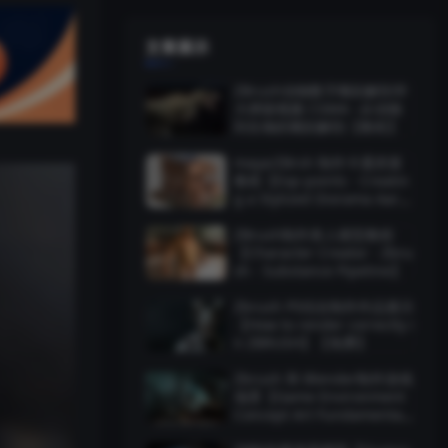
文章展示
ZBrush动物数字雕刻解剖学
大师级视频 CGMA –从动物
到生物的雕刻解剖【教程】
maya/ZBrsh 制作卡通房屋
教程【Exp-points - Creatin
g a Stylized Diorama Aaro
n Villarreal】
ZBrush制作兽人模型教程
【Character Creator - Zbru
sh - Substance Pipeline】
Zbrush PS结合制作作品展示
【How to render correctly i
n ZBRUSH】【免费】
Zbrush 和 Blender制作游戏
场景【Game Environment
Concept Art Fundamental
s】