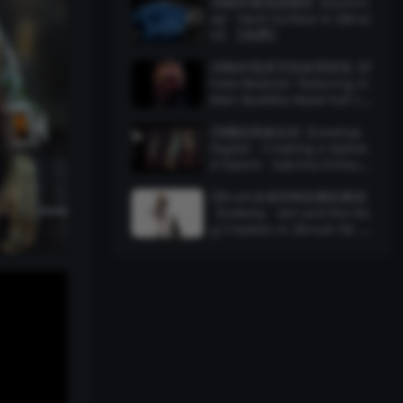
ZB制作硬表面模型【Gumro
ad - Hard Surface in ZBrus
h】【免费】
ZB制作面具写实纹理表现【P
hoto-Realistic Texturing in
Mari Buddha Mask Full Co
urse】
ZB雕刻风格化剑【Levelup.
Digital - Creating a Stylize
d Sword - Sabrina Echouaf
ni】【免费】
ZBrush女孩和狗的雕刻教程
【Udemy - Girl and the Do
g Creation in Zbrush for In
termediate Level - Nikola
y】