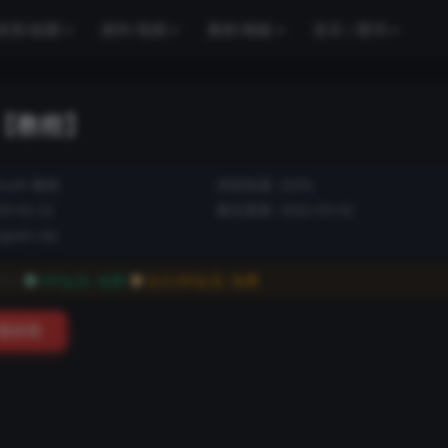
材质/贴图
插件/笔刷
素材/模板
音乐 / 图书
程【教程】
rush 教程
浏览热度: (325)
0-02-22
最近更新: 2022-03-02
san.vip
3￥
VIP会员:
免费
永久VIP会员:
免费
载权限