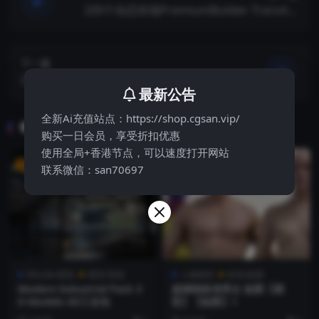
200个动态转场PremiumBuilder Transitio
nsPack V3【AE模板】
下一篇
Zbrush 24个牙齿笔刷【TEETH - Zbrush 24
最新公告
Assorted Teeth IMM Brush】
全新Ai充值站点：https://shop.cgsan.vip/
相关文章
购买一日会员，享受折扣优惠
使用全局+香港节点，可以速度打开网站
VIP
VIP
联系微信：san70697
Blender模型
模型/资源
人物模型
材质/贴图
Modern Industrial Pack 3
超精细标准男女 贴图【模
D Models-3D工业包
型】【贴图】1