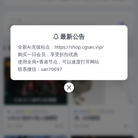
下一篇
C4D中Octane逼真树叶植物4K纹理【模
型】【材质】
最新公告
全新Ai充值站点：https://shop.cgsan.vip/
相关文章
购买一日会员，享受折扣优惠
使用全局+香港节点，可以速度打开网站
VIP
VIP
联系微信：san70697
人物模型
模型/资源
动物模型
模型/资源
S.W.A.T战术小队人物模型
鸡、白鸡模型
2 年前
30
6 年前
3