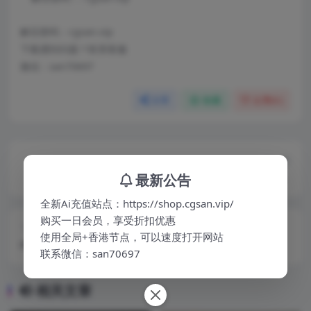
解压密码：cgsan.vip
下载遇到问题？联系客服
微信：san70697
分享
收藏
点赞(
0
)
上一篇
PS绘画角色和色彩的教程【Gumroad – Yu
最新公告
ki Onna + COLOR Tutorial BUNDLE – Toni
全新Ai充值站点：https://shop.cgsan.vip/
Infante】
购买一日会员，享受折扣优惠
下一篇
使用全局+香港节点，可以速度打开网站
maya的骨骼绑定【Intro to Rigging】
联系微信：san70697
相关文章