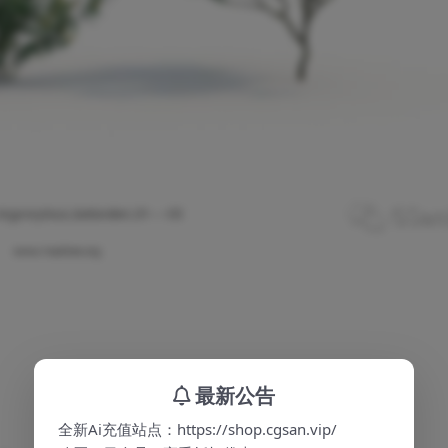
最新公告
全新Ai充值站点：https://shop.cgsan.vip/