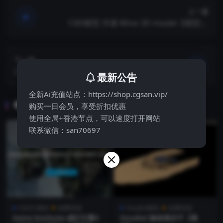
上一篇
C4D模型 洋酒 Wine 3D model【模型】
【高级群】
下一篇
C4D模型 OC的可乐瓶【模型】
最新公告
全新Ai充值站点：https://shop.cgsan.vip/
相关文章
购买一日会员，享受折扣优惠
使用全局+香港节点，可以速度打开网站
联系微信：san70697
UE4/5 教程
免费资源
Houdini教程
免费资源
Game Institute-虚幻引擎4
Houdini 物体推沙子【教