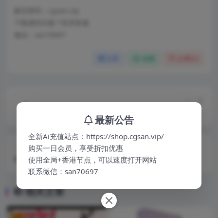
解压密码：cgsan.vip
下载遇到问题？联系客服
微信：san70697
分享
收藏
点赞(
0
)
上一篇
C4D模型面包 食物 甜甜圈 巧克力面包【模
最新公告
型】
全新Ai充值站点：https://shop.cgsan.vip/
下一篇
购买一日会员，享受折扣优惠
Kitbash3D_Brutalist(未来建筑）（野兽
使用全局+香港节点，可以速度打开网站
派）建筑模型
联系微信：san70697
相关文章
VIP