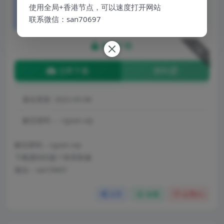
使用全局+香港节点，可以速度打开网站
如果网站为您的学习提供了便利和帮助，您可以自愿赞助
联系微信：san70697
网站的服务器，人工和维护等网站成本支出
免费下载
下载
立即下载
密码
最近更新:
2022-03-08
解压密码：:
cgsan.vip
解压密码：cgsan.vip
下载遇到问题？联系客服
微信：san70697
分享
收藏
点赞(
0
)