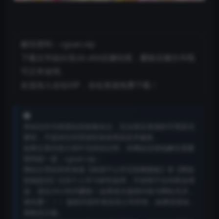
解压密码：cgsan.vip
下载文件如出现.bt.xltd后缀结尾，删除后缀文件既
可正常使用。
欢迎加入全站VIP，全站资源免费下载！
本站仅作为资源信息收集站点，无法保证资源的可用及完
整性，不提供任何资源安装使用及技术服务。
如果文章内容介绍中无特别注明，本网站压缩包解压需要
密码统一是：cgsan.vip；
网站分享的所有资源【来源于公开互联网搜集】和【网友
投稿提供】仅供个人学习研究使用，不得用于任何商业用
途，请在24小时内删除！如果发生版权纠纷与网站无关，
请自重！！！ 版权归原作者及其公司所有，如果您喜欢，
请购买正版。