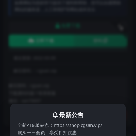
如果网站为您的学习提供了便利和帮助，您可以自愿赞助
网站的服务器，人工和维护等网站成本支出
免费下载
下载
立即下载
密码
最近更新:
2022-03-09
解压密码：:
cgsan.vip
解压密码：cgsan.vip
下载遇到问题？联系客服
微信：san70697
最新公告
分享
收藏
点赞(
0
)
全新Ai充值站点：https://shop.cgsan.vip/
购买一日会员，享受折扣优惠