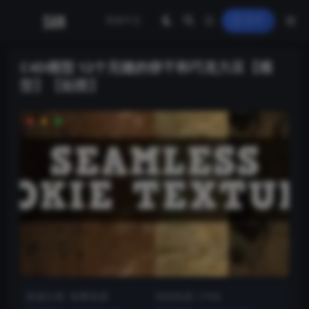
登录
C4D模型 12个无缝的饼干和巧克力豆【模
型】【贴图】
资源分类:
免费资源
浏览热度: (756)