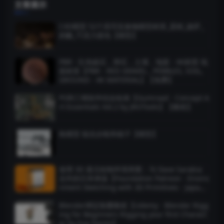
文章展示
C4D模型 52个高写实食物模型材质_蛋糕_披萨_
奶酪_巧克力面包【模型】
PBR - 红色砾石，卵石，土壤，地面 - 4K材质 地
面材质【PBR - RED GRAVEL , PEBBLES, SOIL,
GROUND - 4K MATERIAL】【免费】
PS和三维软件结合绘画【Gumroad - Concept A
rt Essentials Vol.2 by JROTools】【教程】
枪模型 狙击步枪和箱子【模型】
使用 3D 基元绘制环境草图：与 Dave Sarabia
合作的日本神庙【Foundation Patreon - Enviro
nment Sketching with 3D Primitives - Japane
se Temple】
Blender绑定骷髅教程【Udemy - Blender Rigg
ing for Beginners Rigging your first Charact
er by Eve Paints】