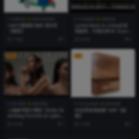
免费资源
家居/厨房模型
Unity教程
免费资源
C4D卡通模型 拖布 清洁车
Lynda-Revit to Unity以实
【模型】
现架构，可视化和VR【Lynd
a - Revit to Unity for Archi
7 年前
0
6 年前
0
tecture, Visualization, and
VR (updated Mar 20, 202
0)】【教程】
VIP
VIP
照片素材
素材/模板
OCtane材质
材质/贴图
人物参考照片素材【Daily Sk
4K皮革材质贴图 100P【贴
etching Portrets & Lightin
图】
g 320+】
4 年前
1
7 年前
3