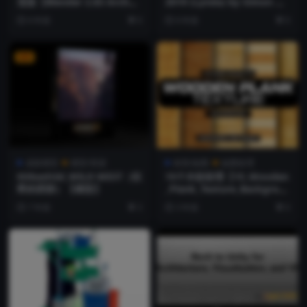
渲染【Blender 2.83 Archviz
2019 (Lynda) by Simon Ma
in Blender 2.8 Modern Bat
nning【教程】
6 年前
0
6 年前
0
hroom Class 4 Final Lighti
ng and Rendering by Vict
or Duarte】【教程】
VIP
成套模型
模型/资源
材质/贴图
贴图纹理
Kitbash3d_WILD WEST（狂
15个木纹纹理【15_Wooden
野的西部）【模型】
_Plank_Texture_Backgrou
nd】
7 年前
3
3 年前
0