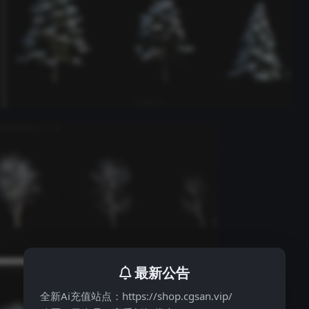
最新公告
全新Ai充值站点：https://shop.cgsan.vip/