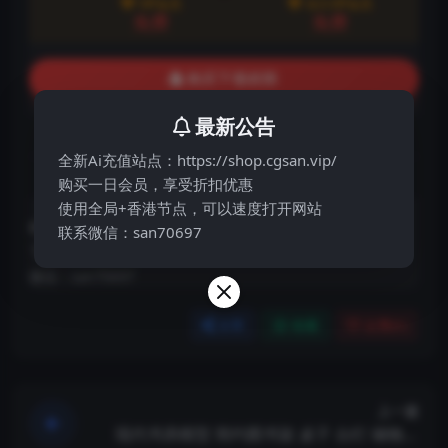
VIP会员
永久VIP会员
免费
免费
购买下载权限
最新公告
最近更新:
2022-03-02
全新Ai充值站点：https://shop.cgsan.vip/
解压密码：:
cgsan.vip
购买一日会员，享受折扣优惠
使用全局+香港节点，可以速度打开网站
解压密码：cgsan.vip
联系微信：san70697
下载遇到问题？联系客服
微信：san70697
分享
收藏
点赞(
0
)
上一篇
现代书房模型 简约图书架 桌子 台灯 储物格