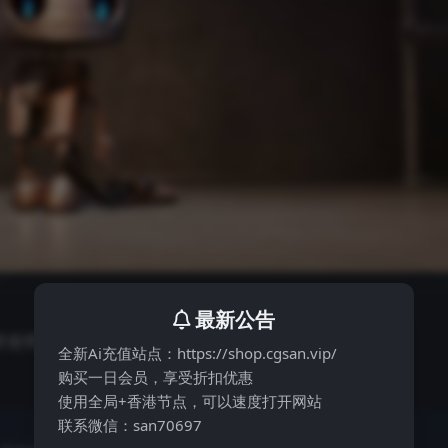
最新公告
正常使用。
全新Ai充值站点：https://shop.cgsan.vip/
购买一日会员，享受折扣优惠
使用全局+香港节点，可以速度打开网站
联系微信：san70697