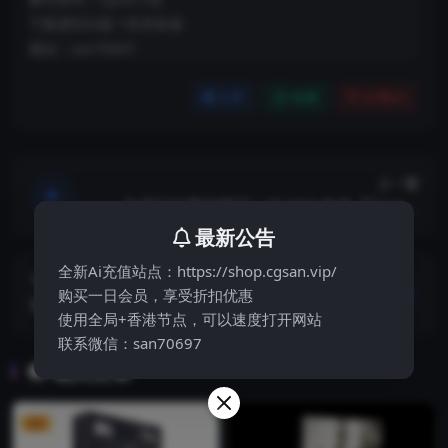
下载遇到问题？联系客服
微信：san70697
分享
收藏
点赞(
0
)
上一篇
为虚幻引擎创建下一代 AAA 角色【Create
Next Gen AAA Characters for Unreal Engi
最新公告
ne】
全新Ai充值站点：https://shop.cgsan.vip/
下一篇
购买一日会员，享受折扣优惠
液滴发生器 2 | 搅拌机 3.1+【dropletgener
使用全局+香港节点，可以速度打开网站
ator v2】
联系微信：san70697
相关文章
VIP