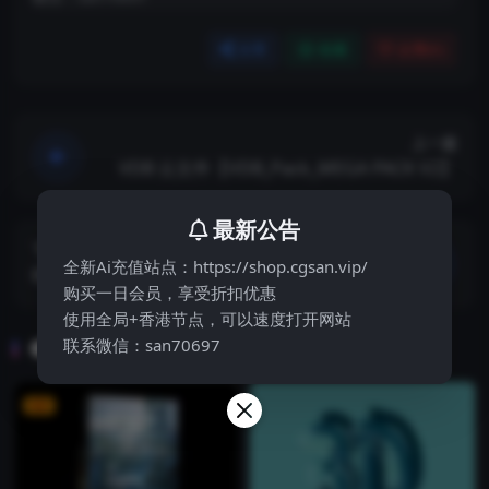
分享
收藏
点赞(
0
)
上一篇
VDB 云文件【VDB_Pack_MEGA PACK V2】
最新公告
下一篇
全新Ai充值站点：https://shop.cgsan.vip/
Blender雷姆模型
购买一日会员，享受折扣优惠
使用全局+香港节点，可以速度打开网站
联系微信：san70697
相关文章
VIP