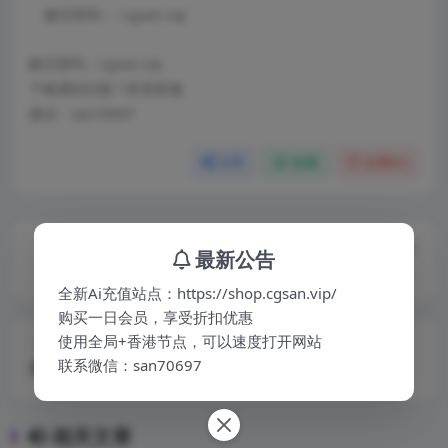
解压密码：:
cgsan.vip
解压密码：cgsan.vip
下载遇到问题？联系客服
微信：san70697
分享
收藏
点赞(
0
)
上一篇
最新公告
女性照片参考【Artstation - Grafit studio -
全新Ai充值站点：https://shop.cgsan.vip/
180+ Light & Color Study Pack】
购买一日会员，享受折扣优惠
使用全局+香港节点，可以速度打开网站
下一篇
联系微信：san70697
男生女生高清素材【Couples Reference Pi
ctures】
相关文章