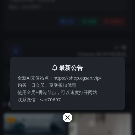
微信：san70697
分享
收藏
点赞(
0
)
上一篇
Cinema 4D R19安装包
最新公告
下一篇
全新Ai充值站点：https://shop.cgsan.vip/
ZBrush雕刻神奇生物教程【Domestika - Di
购买一日会员，享受折扣优惠
gital Sculpture of Fantastic Creatures wit
使用全局+香港节点，可以速度打开网站
h ZBrush spanish ( engsubs)】
联系微信：san70697
相关文章
VIP