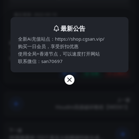
最近更新:
2022-03-10
最新公告
解压密码：:
cgsan.vip
全新Ai充值站点：https://shop.cgsan.vip/
解压密码：cgsan.vip
购买一日会员，享受折扣优惠
下载遇到问题？联系客服
使用全局+香港节点，可以速度打开网站
微信：san70697
联系微信：san70697
分享
收藏
点赞(
0
)
上一篇
Houdini高级破碎教程【WEEK1】
下一篇
4K视频素材-102个真实火焰燃烧特效合成动