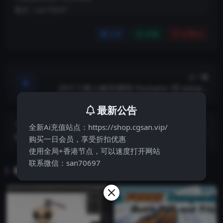
微信：san70697
分享
收藏
点赞(
0
)
上一篇
20个三维人物3D模型 Humano 3D people
Vol.02 Casual (C4D/MAX/FBX/OBJ/Rhino
最新公告
格式)
下一篇
全新Ai充值站点：https://shop.cgsan.vip/
板画【Inking Phase II】
购买一日会员，享受折扣优惠
使用全局+香港节点，可以速度打开网站
联系微信：san70697
相关文章