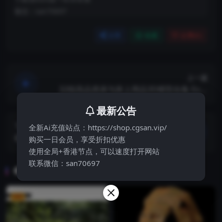
微信：san70697
分享
收藏
点赞(
0
)
上一篇
32组高品质床与床上用品3D模型合集 Ever
motion Archmodels第164季【模型】
最新公告
下一篇
全新Ai充值站点：https://shop.cgsan.vip/
硬表面机械机甲机器组件零件C4D模型合集
购买一日会员，享受折扣优惠
机器模型【模型】
使用全局+香港节点，可以速度打开网站
联系微信：san70697
相关文章
VIP