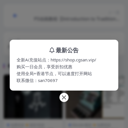
上一篇
PS动画教程【Introduction to Traditional
Animation with Photoshop】
下一篇
Parker Walbeck - Fulltime Filmmaker - Fi
最新公告
nal Cut Pro X Editing Workflow
全新Ai充值站点：https://shop.cgsan.vip/
相关文章
购买一日会员，享受折扣优惠
使用全局+香港节点，可以速度打开网站
联系微信：san70697
免费资源
模型/资源
Blender教程
免费资源