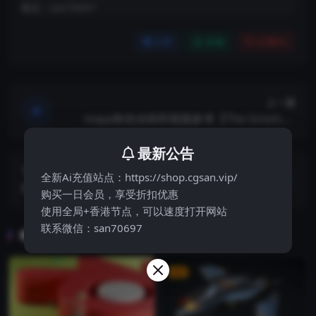
微信：san70697
分享
收藏
点赞(
0
)
上一篇
maya角色动画和视频参考【The Gnomon
Workshop - Character Animation and Vid
最新公告
eo Reference】【教程】
下一篇
全新Ai充值站点：https://shop.cgsan.vip/
使用Photoscan和Zbrush对逼真的环境建
购买一日会员，享受折扣优惠
模和纹理化【VFX205 Modeling and Textu
使用全局+香港节点，可以速度打开网站
ring Photoreal Enviroments using Photo
联系微信：san70697
相关文章
scan and Zbrush】【教程】
VIP