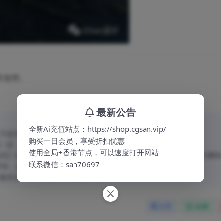
正常使用。
最新公告
全新Ai充值站点：https://shop.cgsan.vip/
不提供任何资源安装使用及技术服务。
购买一日会员，享受折扣优惠
cgsan.vip；
使用全局+香港节点，可以速度打开网站
供】仅供个人学习研究使用，不得用于任何商业用途，请在24小时内删
联系微信：san70697
所有，如果您喜欢，请购买正版。
服务器，人工和维护等网站成本支出
分享
收藏