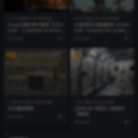
Houdini教程
推荐教程
PS/平面/绘画
推荐教程
Houdni制作树木教程【CGCi
PS绘画科幻植物教程【Gumr
rcuit - L-Systems & Instan
oad - Concept Art Essenti
cing】
als Vol.1 by JROTools】
6 年前
3
6 年前
1
【教程】
VIP
VIP
Blender模型
建筑模型
照片素材
素材/模板
古代建筑模型
270张 8K 宇航员 火箭照片
【素材】
4 年前
3
6 年前
3