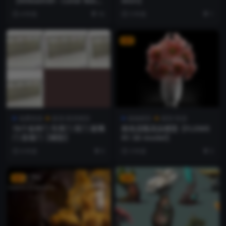
【Kitbash3D - Lunar Bas
eton】
e】
4 年前
16
5 年前
1
VIP
免费资源
家居/厨房模型
植物模型
模型/资源
76个各种门 车库门 双门 玻璃
粉色花瓶花朵模型【FLOWE
门 卧室门【模型】
R1 3D model】
6 年前
0
3 年前
3
VIP
VIP