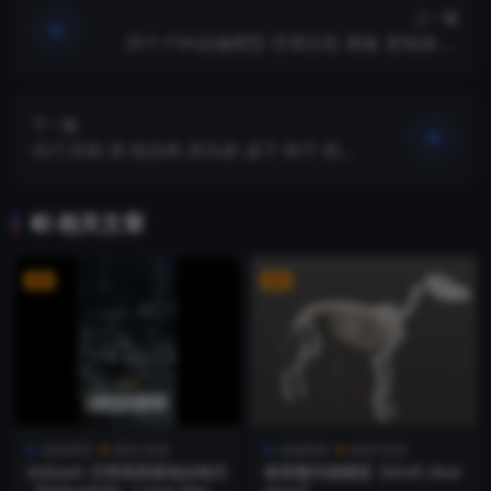
上一篇
36个户外设施模型 空调主机 展板 变电箱 抽
油烟机 排气管道孔 太阳能板 变电箱 闭路天
线 储水管 【模型】
下一篇
42个衣柜 床 组合柜 床头柜 桌子 杯子 枕头
【模型】
相关文章
VIP
VIP
成套模型
模型/资源
动物模型
模型/资源
Kitbash 月球表面基地全格式
狼骨骼扫描模型【Wolf_Skel