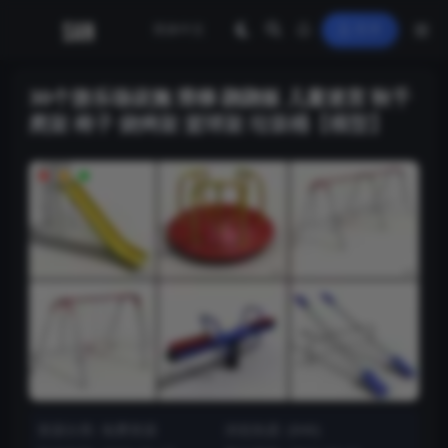
登录
30个游乐场设施 滑梯 跷跷板 儿童迷宫 秋千
爬架 椅子 烧烤架 篮球架 垃圾桶【模型】
资源分类:
免费资源
浏览热度: (846)