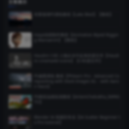
文章展示
布莱德湖PS调色教程【Lake Bled】【教程】
maya动画制作教程【Animation Biped Riggin
g Manoanim】【教程】
Houdini C4D 人物从水中起来的源文件【Houdi
ni-cinema4d-scene】【C4D源文件】
PS修图调色 教程【Phlearn Pro - Advanced Co
mpositing with Stock Images 02. - with Aaro
n Nace】
PS模拟油画绘画教程【ArtemChebokha_IMPAS
TO】
Blender IA 初级到专业【IA Scatter Beginner t
o Pro tutorial】