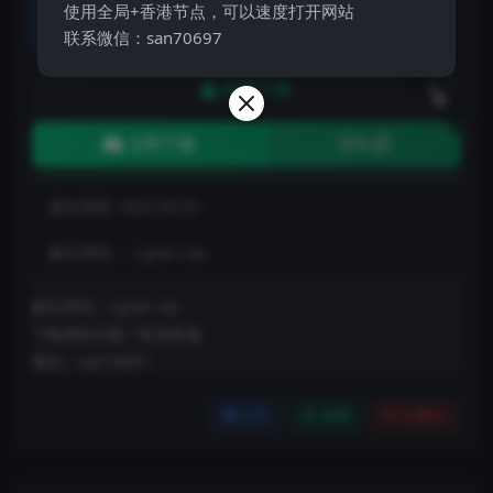
如果网站为您的学习提供了便利和帮助，您可以自愿赞助
使用全局+香港节点，可以速度打开网站
网站的服务器，人工和维护等网站成本支出
联系微信：san70697
免费下载
下载
立即下载
密码
最近更新:
2022-03-01
解压密码：:
cgsan.vip
解压密码：cgsan.vip
下载遇到问题？联系客服
微信：san70697
分享
收藏
点赞(
0
)