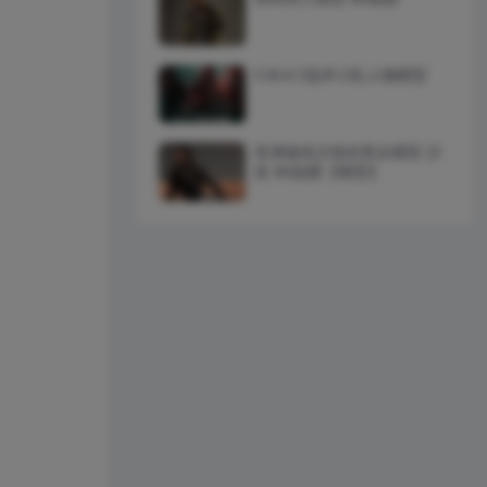
S.W.A.T战术小队人物模型
亚洲做坐沙发的美女模型 沙
发 8K贴图【模型】