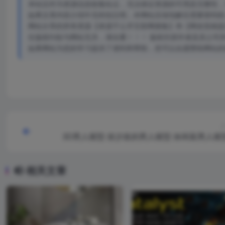
本站仅作为资源信息收集站点，无法保证资源的可用及完整性，
如果文章内容介绍中无特别注明，本网站压缩包解压需要密码统一是：
网站分享的所有资源【来源于公开互联网搜集】和【网友投稿提
生版权纠纷与网站无关，请自重！！！ 版权归原作者及其公司
如果网站为您的学习提供了便利和帮助，您可以自愿赞助网站的
3D男人模型 坐沙发的男人模型 休闲装男人模型
贴图【模
相关文章