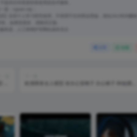
不提供任何资源安装使用及技术服务。
cgsan.vip；
供】仅供个人学习研究使用，不得用于任何商业用途，请在24小时内删
所有，如果您喜欢，请购买正版。
服务器，人工和维护等网站成本支出
分享
收藏
上一篇
下一篇
 8k
欧洲商务女人模型 坐办公室椅子 办公椅子 8K贴图
型】
【模型】