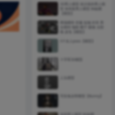
3D男人模型 坐沙发的男人模
型 休闲装男人模型 8k贴图
【模型】
商场模特 衣服 短袖 衬衣 男
女模特 拖鞋 帽子 眼镜 太阳
镜 皮包【模型】
5个女人poss【模型】
十字军3D模型
人头模型
写实兔女郎模型【Bunny】
休闲男人模型 8K贴图