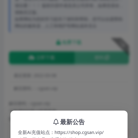
请自重！！！ 版权归原作者及其公司所有，如果您喜欢，
请购买正版。
如果网站为您的学习提供了便利和帮助，您可以自愿赞助
网站的服务器，人工和维护等网站成本支出
免费下载
下载
立即下载
密码
最近更新:
2022-03-08
解压密码：:
cgsan.vip
解压密码：cgsan.vip
下载遇到问题？联系客服
微信：san70697
最新公告
全新Ai充值站点：https://shop.cgsan.vip/
分享
收藏
点赞(
0
)