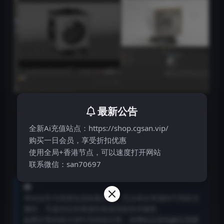
最新公告
解压密码：cgsan.vip
下载文件如出现.bt.xltd后缀结尾，删除后缀文件既
全新Ai充值站点：https://shop.cgsan.vip/
购买一日会员，享受折扣优惠
可正常使用。
使用全局+香港节点，可以速度打开网站
欢迎加入全站VIP，全站资源免费下载！
联系微信：san70697
本站仅作为资源信息收集站点，无法保证资源的可用及完
整性，不提供任何资源安装使用及技术服务。
如果文章内容介绍中无特别注明，本网站压缩包解压需要