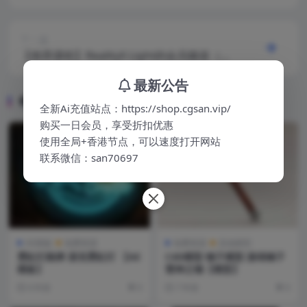
下一篇
【推荐课程】RealityX Light的会员频道（2
021-2022）
最新公告
相关文章
全新Ai充值站点：https://shop.cgsan.vip/
购买一日会员，享受折扣优惠
使用全局+香港节点，可以速度打开网站
联系微信：san70697
AE模板
免费资源
免费资源
其他模型
霓虹灯路牌 朋克霓虹灯 【AE
C4D模型 锤子模型 游戏锤子
模板】
雷神之锤【模型】
6 年前
0
7 年前
0