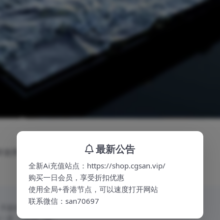
最新公告
正常使用。
全新Ai充值站点：https://shop.cgsan.vip/
购买一日会员，享受折扣优惠
使用全局+香港节点，可以速度打开网站
联系微信：san70697
不提供任何资源安装使用及技术服务。
cgsan.vip；