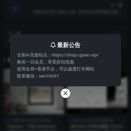
上一篇
Kitbash3D Neo_nyk【Kitbash3D科幻房屋
套件】
下一篇
圆顶建筑模型
最新公告
全新Ai充值站点：https://shop.cgsan.vip/
相关文章
购买一日会员，享受折扣优惠
使用全局+香港节点，可以速度打开网站
联系微信：san70697
免费资源
家居/厨房模型
Blender教程
免费资源
Patreon – Villa Olausson
Blender PS科幻建筑【Foun