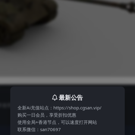
最新公告
正常使用。
全新Ai充值站点：https://shop.cgsan.vip/
购买一日会员，享受折扣优惠
使用全局+香港节点，可以速度打开网站
联系微信：san70697