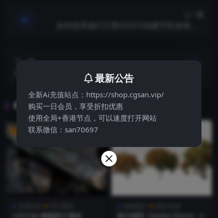
上一篇
如何使用虚幻引擎4为iOS创建手机游戏【U
demy - How To Create a Mobile Game fo
r iOS with Unreal Engine 4】
下一篇
现代城市建筑模型【ROBOT BLOCKS Urba
最新公告
n Kitbash V1】
全新Ai充值站点：https://shop.cgsan.vip/
相关文章
购买一日会员，享受折扣优惠
使用全局+香港节点，可以速度打开网站
联系微信：san70697
VIP
VIP
免费资源
照片素材
植物模型
模型/资源
170个8K 蜥蜴照片素材
树木模型【Globe Plants - S