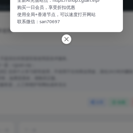
全新Ai充值站点：https://shop.cgsan.vip/
瑕疵和不必要的变形（
它是Beta版
）
购买一日会员，享受折扣优惠
使用全局+香港节点，可以速度打开网站
联系微信：san70697
正常使用。
不提供任何资源安装使用及技术服务。
cgsan.vip；
供】仅供个人学习研究使用，不得用于任何商业用途，请在24小时内删
所有，如果您喜欢，请购买正版。
服务器，人工和维护等网站成本支出
分享
收藏
上一篇
下一篇