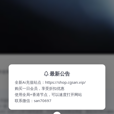
正常使用。
最新公告
全新Ai充值站点：https://shop.cgsan.vip/
购买一日会员，享受折扣优惠
使用全局+香港节点，可以速度打开网站
联系微信：san70697
不提供任何资源安装使用及技术服务。
cgsan.vip；
供】仅供个人学习研究使用，不得用于任何商业用途，请在24小时内删