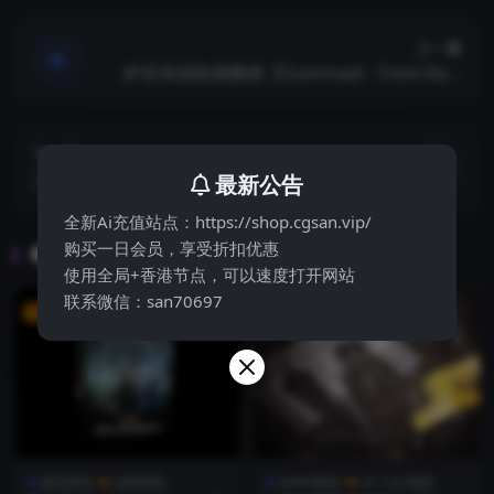
上一篇
炉石传说绘画教程【Gumroad - Trent Kani
uga - Hearthstone Illustration Worksho
p】【教程】
下一篇
工业贴画【industrial decals】【素材】
最新公告
全新Ai充值站点：https://shop.cgsan.vip/
购买一日会员，享受折扣优惠
相关文章
使用全局+香港节点，可以速度打开网站
联系微信：san70697
VIP
VIP
建筑模型
成套模型
MAYA教程
SP / SD 教程