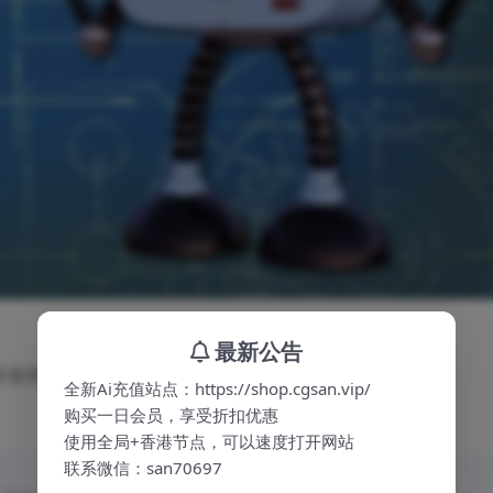
最新公告
正常使用。
全新Ai充值站点：https://shop.cgsan.vip/
购买一日会员，享受折扣优惠
使用全局+香港节点，可以速度打开网站
联系微信：san70697