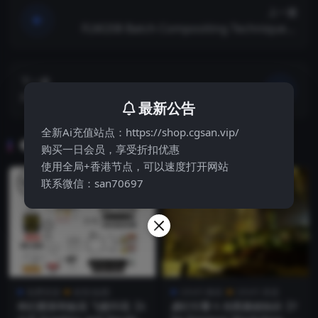
上一篇
FLM208 Batch Compositing Techniques i
n Flame and Flare【教程】
下一篇
FLM214 Beauty Work and Digital Makeu
最新公告
p with Flame pt 1【教程】
全新Ai充值站点：https://shop.cgsan.vip/
相关文章
购买一日会员，享受折扣优惠
使用全局+香港节点，可以速度打开网站
联系微信：san70697
免费资源
材质/贴图
UE4/5 教程
UE4/5 资源
科幻图形和贴花 飞船印花【S
虚幻引擎 5 光照基础知识【T