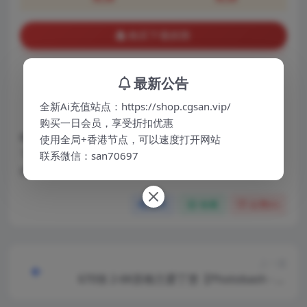
购买下载权限
最近更新:
2022-02-21
最新公告
解压密码：:
cgsan.vip
全新Ai充值站点：https://shop.cgsan.vip/
购买一日会员，享受折扣优惠
解压密码：cgsan.vip
使用全局+香港节点，可以速度打开网站
下载遇到问题？联系客服
联系微信：san70697
微信：san70697
分享
收藏
点赞(
0
)
上一篇
670张 2-6K苏格兰爱丁堡【Photobash - Sc
otland Gothic】【照片素材】