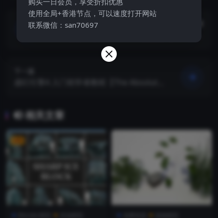
购买一日会员，享受折扣优惠
使用全局+香港节点，可以速度打开网站
上一篇
联系微信：san70697
UI动画和与After Effects的交互【Udemy -
UI Animations and Interactions with Afte
r Effects by Karim Balaa】【教程】
下一篇
虚幻引擎4 入门初学者教程【The Absolute
Beginner's Guide To Learning Unreal En
gine 4! by Michael Ricks】【教程】
相关文章
VIP
Blender模型
其他模型
免费资源
植物模型