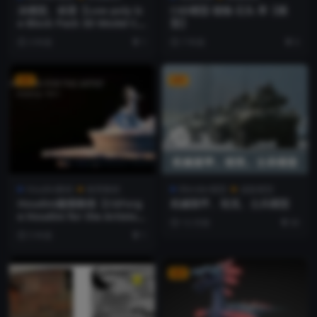
冰模型、材质【Low poly Ic
C4D模型 植物 石头 草【模
e Block Pack 3D Model Col
型】
lection】
3 年前
1
7 年前
0
VIP
VIP
Houdini教程
推荐教程
Blender模型
成套模型
Houdini建模教程【CGForg
机械装甲、坦克、士兵模型
e Houdini for the Artists
12 月前
30
Modeling 1】
5 年前
1
VIP