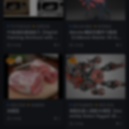
PS/平面/绘画
免费资源
Blender教程
推荐教程
PS绘画的基础练习【Digital
Blender雕刻完整学习教程
Painting Workout with W
【CGBoost-Master 3D Scul
outer Tulp】
pting in Blender】
6 年前
0
3 年前
3
VIP
VIP
模型/资源
食物模型
机甲机械模型
模型/资源
肉模型
装配机器人装配3D模型【Ass
embly Robot Rigged 3D M
3 年前
3
odel 3D model】
3 年前
3