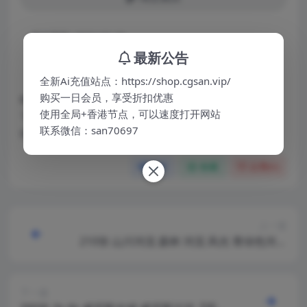
最近更新:
2022-02-25
最新公告
解压密码：:
cgsan.vip
全新Ai充值站点：https://shop.cgsan.vip/
购买一日会员，享受折扣优惠
解压密码：cgsan.vip
使用全局+香港节点，可以速度打开网站
下载遇到问题？联系客服
联系微信：san70697
微信：san70697
分享
收藏
点赞(
0
)
上一篇
210张 山川河流 森林 河流 风光 青绿色河流
【照片素材】
下一篇