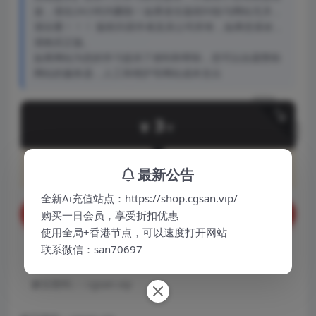
途，请在24小时内删除！如果发生版权纠纷与网站无关，
请自重！！！ 版权归原作者及其公司所有，如果您喜欢，
请购买正版。
如果网站为您的学习提供了便利和帮助，您可以自愿赞助
网站的服务器，人工和维护等网站成本支出
下载
3
￥
VIP会员
永久VIP会员
免费
免费
最新公告
全新Ai充值站点：https://shop.cgsan.vip/
购买一日会员，享受折扣优惠
购买下载权限
使用全局+香港节点，可以速度打开网站
联系微信：san70697
最近更新:
2022-03-02
解压密码：:
cgsan.vip