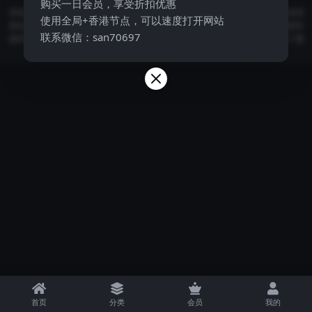
购买一日会员，享受折扣优惠
本站资源均来自公开网络收集，若侵犯了您的合法权益，请联系我们删除 本站内
使用全局+香港节点，可以速度打开网站
容仅供个人学习研究使用，不得用于任何商业用途，请在24小时内删除！版权归
联系微信：san70697
原作者及其公司所有，如果您喜欢，请购买正版。 如果网站为您的学习提供了便
利和帮助，您可以自愿赞助网站的服务器，人工和维护等网站成本支出
首页
分类
会员
我的