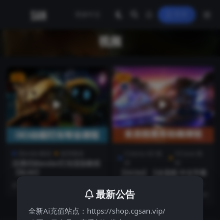
登录
视频
VIP
VIP
Blender教程
推荐教程
Cinema 4D 教
OCtane 教
沉浸式Blender灯光渲染教程
程
程
【BL06】
【OC04】【全流程 中文字幕
中文配音 泡泡卡丁车教程 包
10 月前
48
含100G工程文件】
最新公告
2 年前
48
全新Ai充值站点：https://shop.cgsan.vip/